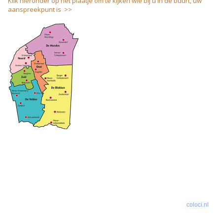
Klik hieronder op het plaatje om te kijken wie bij u in de buurt, uw
aanspreekpunt is >>
coloci.nl