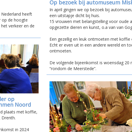
Op bezoek bij automuseum Mis
In april gingen we op bezoek bij automuse
r Nederland heeft
een uitstapje dicht bij huis.
r op de hoogte
15 vrouwen met belangstelling voor oude a
 het verkeer en de
opgezette dieren en kunst, o.a van van Gog
Een gezellig en leuk ontmoeten met koffie
Echt er even uit in een andere wereld en to
ontmoeten.
De volgende bijeenkomst is woensdag 20 
“rondom de Meerstede”.
der op
Emmen Noord
d plaats met koffie,
k Drenth.
enkomst in 2024