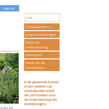
agenda
Contactpunten
Jonge mantelzorgers
Advies en
ondersteuning
Informatief
Week van de
mantelzorg
In de gemeente Emmen
is een netwerk van
contactpunten actief
die zich inzetten voor
de ondersteuning van
mantelzorgers.
uin in