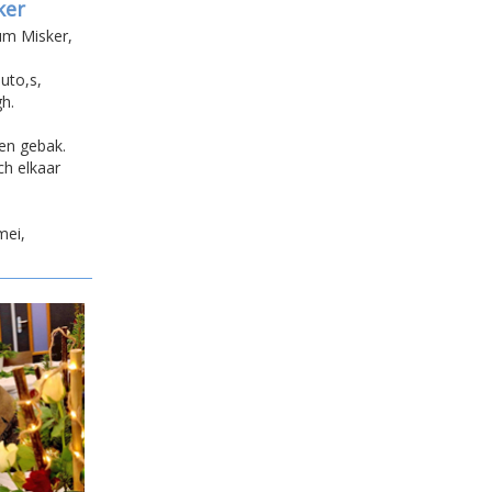
ker
um Misker,
uto,s,
h.
 en gebak.
ch elkaar
mei,