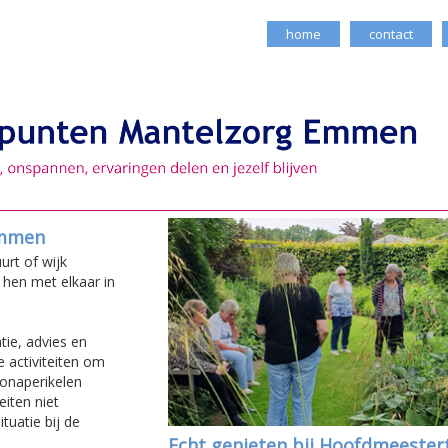
home
contact
Emmen
urt of wijk
hen met elkaar in
tie, advies en
 activiteiten om
ronaperikelen
iten niet
ituatie bij de
Echt genieten bij Hoofdmeestert