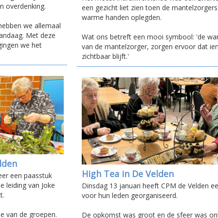
n overdenking.
een gezicht liet zien toen de mantelzorgers
warme handen oplegden.
hebben we allemaal
vandaag. Met deze
Wat ons betreft een mooi symbool: 'de w
gingen we het
van de mantelzorger, zorgen ervoor dat i
zichtbaar blijft.'
lden
High Tea in De Velden
eer een paasstuk
 leiding van Joke
Dinsdag 13 januari heeft CPM de Velden e
t.
voor hun leden georganiseerd.
sme van de groepen.
De opkomst was groot en de sfeer was o