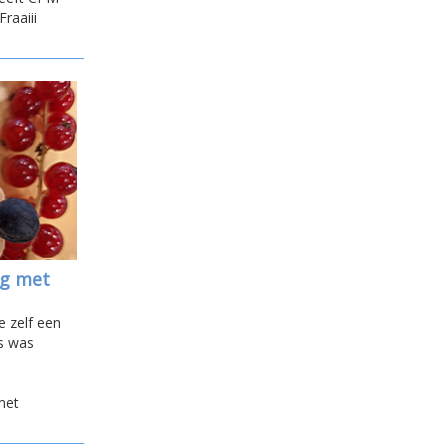
raaiii
ag met
e zelf een
js was
met