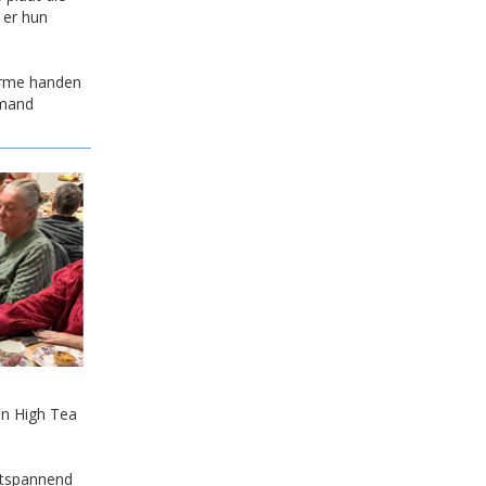
 er hun
arme handen
emand
en High Tea
ntspannend