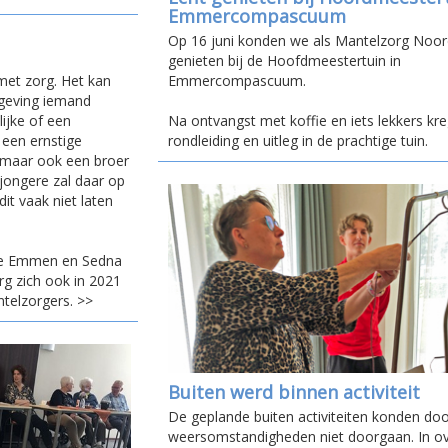
Emmercompascuum
Op 16 juni konden we als Mantelzorg Noor
genieten bij de Hoofdmeestertuin in
Emmercompascuum.
met zorg. Het kan
mgeving iemand
Na ontvangst met koffie en iets lekkers k
lijke of een
rondleiding en uitleg in de prachtige tuin.
 een ernstige
, maar ook een broer
 jongere zal daar op
t vaak niet laten
te Emmen en Sedna
rg zich ook in 2021
telzorgers. >>
Buiten werd binnen activiteit
De geplande buiten activiteiten konden do
weersomstandigheden niet doorgaan. In o