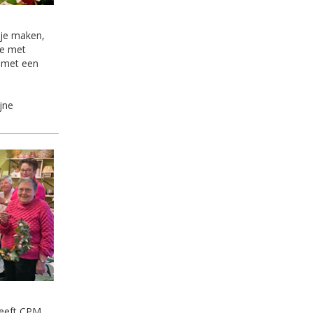
kje maken,
ie met
l met een
jne
heeft CPM