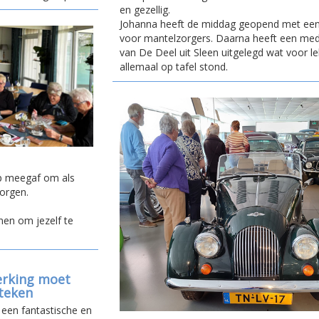
en gezellig.
Johanna heeft de middag geopend met een
voor mantelzorgers. Daarna heeft een me
van De Deel uit Sleen uitgelegd wat voor le
allemaal op tafel stond.
p meegaf om als
zorgen.
nen om jezelf te
erking moet
steken
een fantastische en