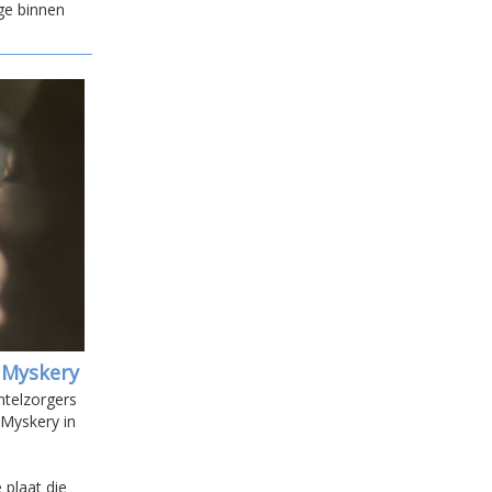
ge binnen
n Myskery
ntelzorgers
 Myskery in
plaat die