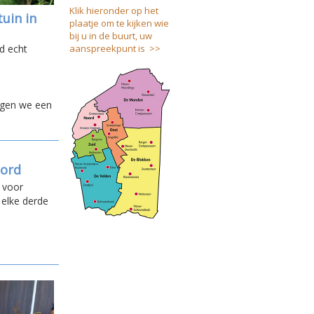
Klik hieronder op het
uin in
plaatje om te kijken wie
bij u in de buurt, uw
d echt
aanspreekpunt is >>
regen we een
oord
n voor
 elke derde