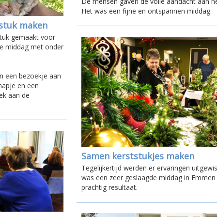
De mensen gaven de volle aandacht aan h
Het was een fijne en ontspannen middag.
sstuk maken
stuk gemaakt voor
ige middag met onder
zoen een bezoekje aan
hapje en een
oek aan de
Samen kerststukjes maken
Tegelijkertijd werden er ervaringen uitgewis
was een zeer geslaagde middag in Emmen
prachtig resultaat.