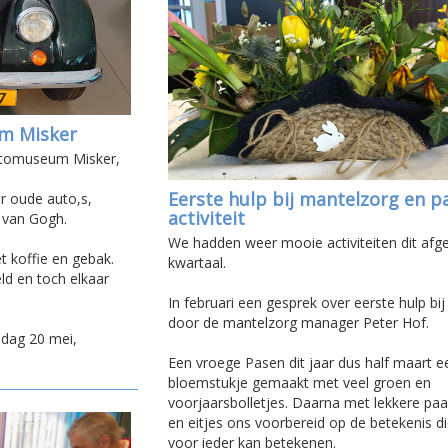
m Misker
automuseum Misker,
Eerste hulp bij mantelzorg en p
r oude auto,s,
activiteit
n van Gogh.
We hadden weer mooie activiteiten dit afg
t koffie en gebak.
kwartaal.
ld en toch elkaar
In februari een gesprek over eerste hulp bi
door de mantelzorg manager Peter Hof.
dag 20 mei,
Een vroege Pasen dit jaar dus half maart e
bloemstukje gemaakt met veel groen en
voorjaarsbolletjes. Daarna met lekkere pa
en eitjes ons voorbereid op de betekenis d
voor ieder kan betekenen.