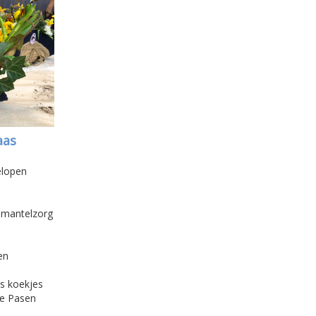
aas
elopen
j mantelzorg
en
as koekjes
ie Pasen