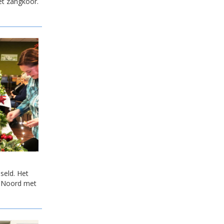
et zangkoor.
seld. Het
 Noord met