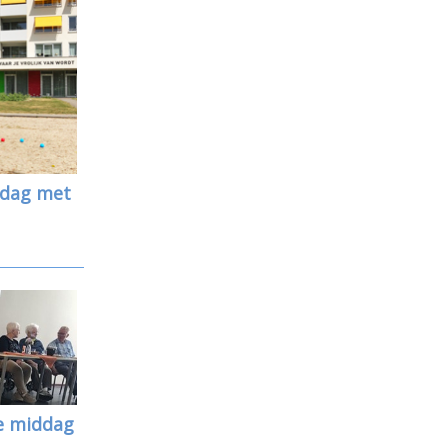
ddag met
e middag