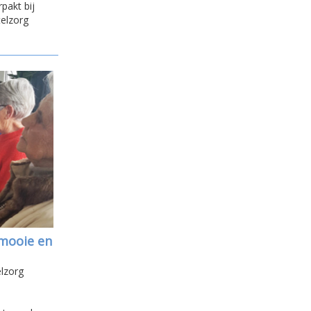
pakt bij
telzorg
mooie en
lzorg