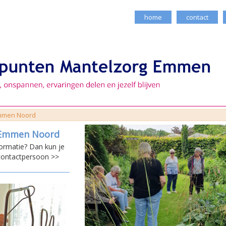
home
contact
mmen Noord
 Emmen Noord
formatie? Dan kun je
 contactpersoon >>