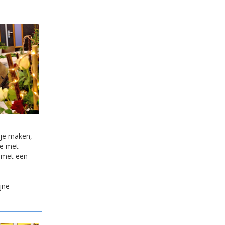
kje maken,
ie met
l met een
jne