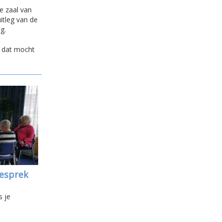
e zaal van
tleg van de
g.
 dat mocht
gesprek
n
s je