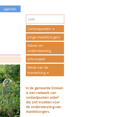
agenda
Contactpunten
Jonge mantelzorgers
Advies en
ondersteuning
Informatief
Week van de
mantelzorg
In de gemeente Emmen
is een netwerk van
contactpunten actief
die zich inzetten voor
de ondersteuning van
mantelzorgers.