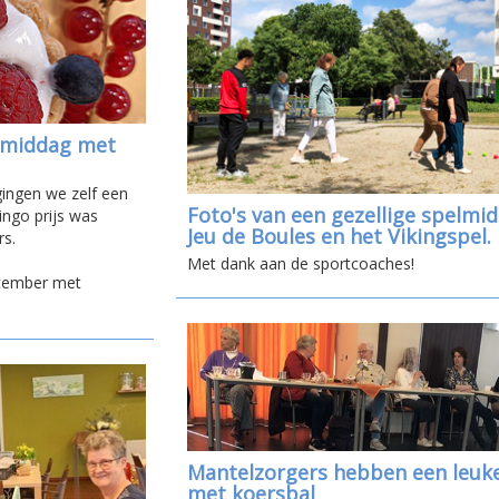
o middag met
gingen we zelf een
Foto's van een gezellige spelmi
ingo prijs was
Jeu de Boules en het Vikingspel.
rs.
Met dank aan de sportcoaches!
ecember met
Mantelzorgers hebben een leuk
met koersbal