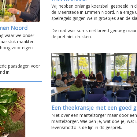
Wij hebben onlangs koersbal gespeeld in d
de Meerstede in Emmen Noord. Na enige ui
spelregels gingen we in groepjes aan de sla
mmen Noord
De mat was soms niet breed genoeg maar
ag waar we onder
de pret niet drukken.
 paasstuk maakten.
mhoog voor eigen
ede paasdagen voor
d in.
Een theekransje met een goed 
Niet over een mantelzorger maar door ee
mantelzorger. Wie ben je, wat doe je, wat i
levensmotto is de lijn in dit gesprek.